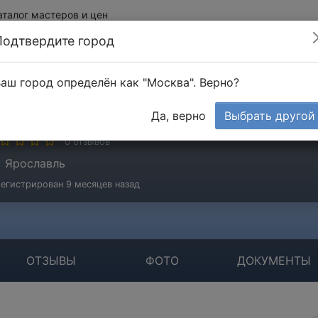
аталог мастеров и цен
Подтвердите город
аш город определён как "Москва". Верно?
увыршин Дмитрий
Да, верно
Выбрать другой
стер
0 отзывов
Ярославль
егистрирован 9 месяцев назад
ОТЗЫВЫ
ФОТО
ДОКУМЕНТЫ