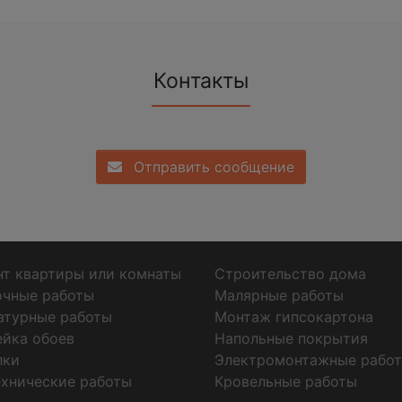
Контакты
Отправить сообщение
т квартиры или комнаты
Строительство дома
очные работы
Малярные работы
атурные работы
Монтаж гипсокартона
ейка обоев
Напольные покрытия
лки
Электромонтажные рабо
хнические работы
Кровельные работы