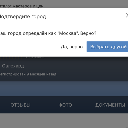
аталог мастеров и цен
Подтвердите город
аш город определён как "Москва". Верно?
ВЕРИЯ
Да, верно
Выбрать другой
стер
0 отзывов
Салехард
егистрирован 9 месяцев назад
ОТЗЫВЫ
ФОТО
ДОКУМЕНТЫ