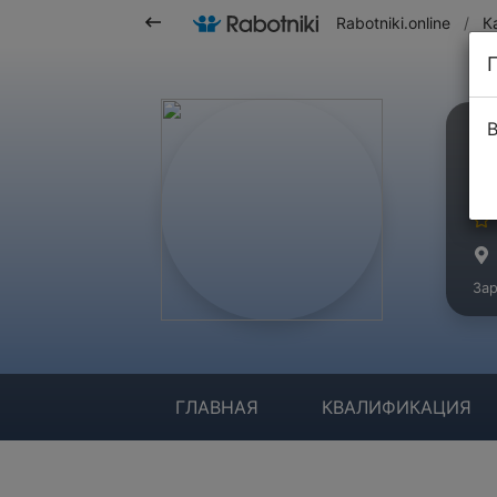
Rabotniki.online
/
К
В
И
Ма
Зар
ГЛАВНАЯ
КВАЛИФИКАЦИЯ