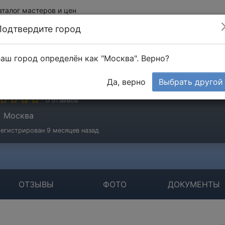
аталог мастеров и цен
Подтвердите город
аш город определён как "Москва". Верно?
еМастер
Да, верно
Выбрать другой
стер
0 отзывов
Москва
егистрирован 9 месяцев назад
ОТЗЫВЫ
ФОТО
ДОКУМЕНТЫ