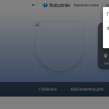
Rabotniki.online
/
К
В
Р
Ма
Зар
ГЛАВНАЯ
КВАЛИФИКАЦИЯ