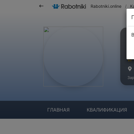
Rabotniki.online
/
К
В
О
Ма
Зар
ГЛАВНАЯ
КВАЛИФИКАЦИЯ