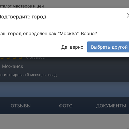
аталог мастеров и цен
Подтвердите город
аш город определён как "Москва". Верно?
лег
Да, верно
Выбрать другой
стер
0 отзывов
Можайск
егистрирован 9 месяцев назад
ОТЗЫВЫ
ФОТО
ДОКУМЕНТЫ