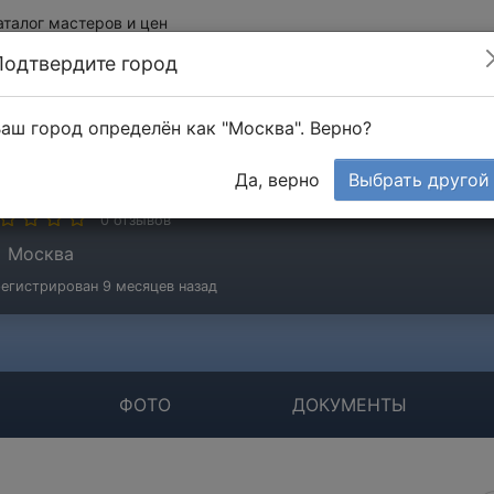
аталог мастеров и цен
Подтвердите город
аш город определён как "Москва". Верно?
ОО «Гарант-Качества»
Да, верно
Выбрать другой
мпания
0 отзывов
Москва
егистрирован 9 месяцев назад
ФОТО
ДОКУМЕНТЫ