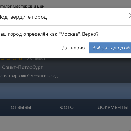
аталог мастеров и цен
Подтвердите город
аш город определён как "Москва". Верно?
илипчинец Василий
Да, верно
Выбрать другой
стер
0 отзывов
Санкт-Петербург
егистрирован 9 месяцев назад
ОТЗЫВЫ
ФОТО
ДОКУМЕНТЫ