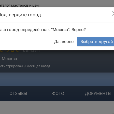
аталог мастеров и цен
Подтвердите город
аш город определён как "Москва". Верно?
лексей
Да, верно
Выбрать другой
стер
0 отзывов
Москва
егистрирован 9 месяцев назад
ОТЗЫВЫ
ФОТО
ДОКУМЕНТЫ