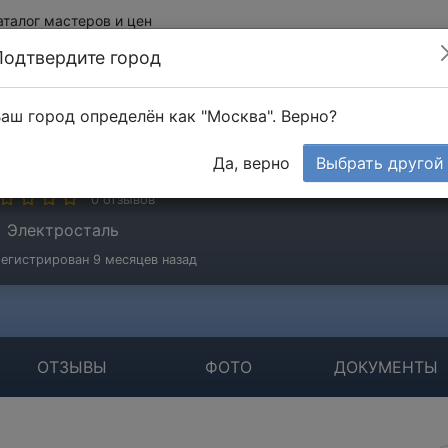
аталог мастеров и цен
Подтвердите город
аш город определён как "Москва". Верно?
лексей
Да, верно
Выбрать другой
стер
0 отзывов
Электросталь
егистрирован 9 месяцев назад
ОТЗЫВЫ
ФОТО
ДОКУМЕНТЫ