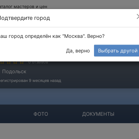
аталог мастеров и цен
Подтвердите город
аш город определён как "Москва". Верно?
ОО "СУ ТИМСЕР"
Да, верно
Выбрать другой
мпания
0 отзывов
Подольск
егистрирован 9 месяцев назад
ФОТО
ДОКУМЕНТЫ