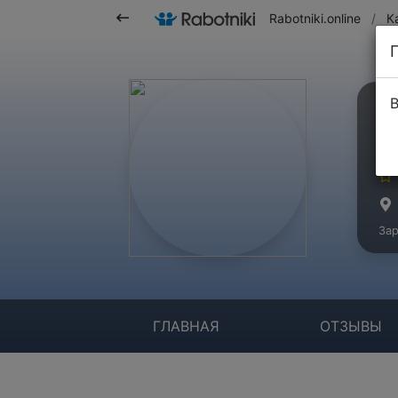
Rabotniki.online
/
К
В
О
Ко
Зар
ГЛАВНАЯ
ОТЗЫВЫ