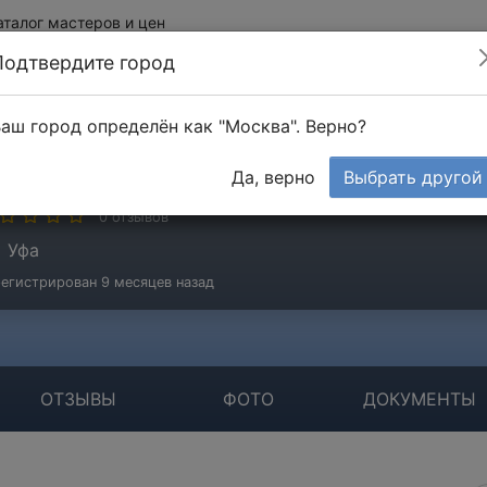
аталог мастеров и цен
Подтвердите город
аш город определён как "Москва". Верно?
етроко Девелопмент
Да, верно
Выбрать другой
стер
0 отзывов
Уфа
егистрирован 9 месяцев назад
ОТЗЫВЫ
ФОТО
ДОКУМЕНТЫ