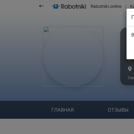
Rabotniki.online
/
К
В
О
Ко
Зар
ГЛАВНАЯ
ОТЗЫВЫ