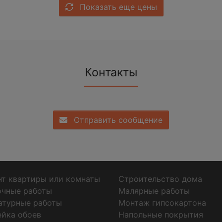
Показать еще цены
Контакты
Отправить сообщение
т квартиры или комнаты
Строительство дома
очные работы
Малярные работы
атурные работы
Монтаж гипсокартона
ейка обоев
Напольные покрытия