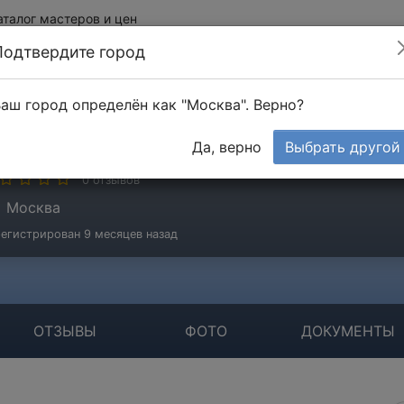
аталог мастеров и цен
Подтвердите город
аш город определён как "Москва". Верно?
ндрей
Да, верно
Выбрать другой
стер
0 отзывов
Москва
егистрирован 9 месяцев назад
ОТЗЫВЫ
ФОТО
ДОКУМЕНТЫ