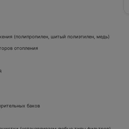
жения (полипропилен, шитый полиэтилен, медь)
кторов отопления
й
ирительных баков
оочистки (устанавливаем любые типы фильтров)