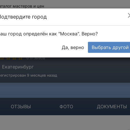
аталог мастеров и цен
Подтвердите город
аш город определён как "Москва". Верно?
ородин Александр
Да, верно
Выбрать другой
стер
0 отзывов
Екатеринбург
егистрирован 9 месяцев назад
ОТЗЫВЫ
ФОТО
ДОКУМЕНТЫ