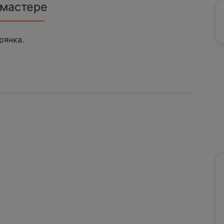
 мастере
рянка.