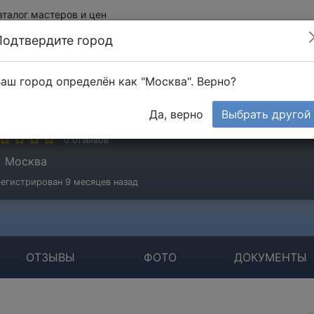
аталог мастеров и цен
Подтвердите город
аш город определён как "Москва". Верно?
нисимов Вячеслав
Да, верно
Выбрать другой
стер
0 отзывов
Москва
егистрирован 9 месяцев назад
ОТЗЫВЫ
ФОТО
ДОКУМЕНТЫ