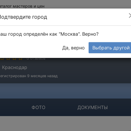
аталог мастеров и цен
Подтвердите город
аш город определён как "Москва". Верно?
ОО ГРИНЛАЙН
Да, верно
Выбрать другой
мпания
0 отзывов
Краснодар
егистрирован 9 месяцев назад
ФОТО
ДОКУМЕНТЫ