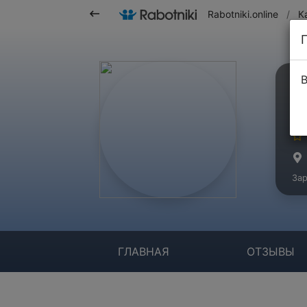
Rabotniki.online
/
К
В
О
Ко
Зар
ГЛАВНАЯ
ОТЗЫВЫ