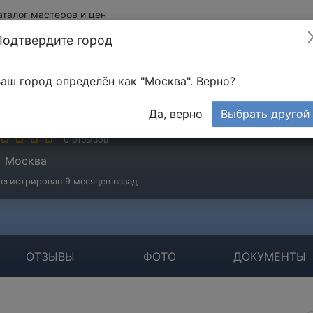
аталог мастеров и цен
Подтвердите город
аш город определён как "Москва". Верно?
ошка Валерий
Да, верно
Выбрать другой
стер
0 отзывов
Москва
егистрирован 9 месяцев назад
ОТЗЫВЫ
ФОТО
ДОКУМЕНТЫ