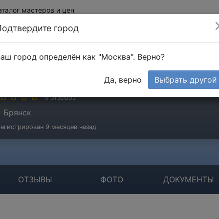
аталог мастеров и цен
Подтвердите город
аш город определён как "Москва". Верно?
алюк Владимир
Да, верно
Выбрать другой
стер
0 отзывов
Брянск
егистрирован 9 месяцев назад
ОТЗЫВЫ
ФОТО
ДОКУМЕНТЫ