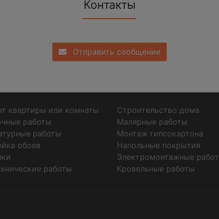
Контакты
Отправить сообщение
т квартиры или комнаты
Строительство дома
очные работы
Малярные работы
атурные работы
Монтаж гипсокартона
ейка обоев
Напольные покрытия
лки
Электромонтажные рабо
хнические работы
Кровельные работы