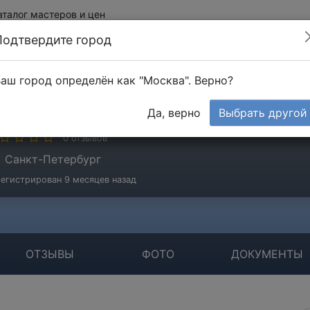
аталог мастеров и цен
Подтвердите город
аш город определён как "Москва". Верно?
гол
Да, верно
Выбрать другой
стер
0 отзывов
Санкт-Петербург
егистрирован 9 месяцев назад
ОТЗЫВЫ
ФОТО
ДОКУМЕНТЫ