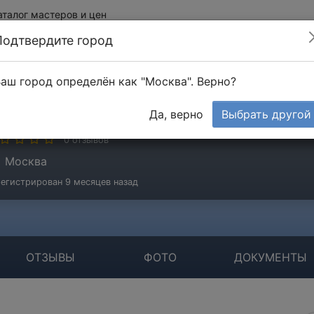
аталог мастеров и цен
Подтвердите город
аш город определён как "Москва". Верно?
регян Эдуард
Да, верно
Выбрать другой
стер
0 отзывов
Москва
егистрирован 9 месяцев назад
ОТЗЫВЫ
ФОТО
ДОКУМЕНТЫ