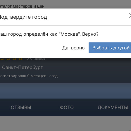
аталог мастеров и цен
Подтвердите город
аш город определён как "Москва". Верно?
русМонтажCервис
Да, верно
Выбрать другой
стер
0 отзывов
Санкт-Петербург
егистрирован 9 месяцев назад
ОТЗЫВЫ
ФОТО
ДОКУМЕНТЫ