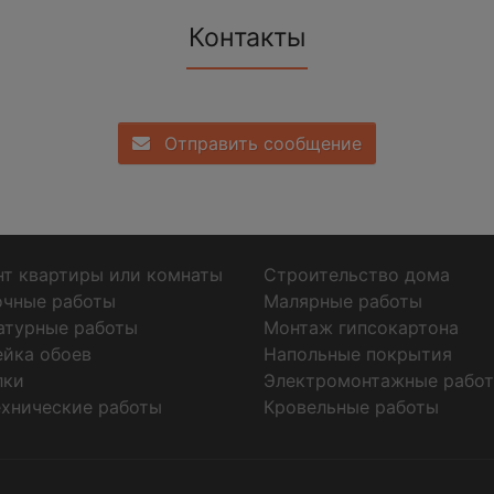
Контакты
Отправить сообщение
т квартиры или комнаты
Строительство дома
очные работы
Малярные работы
атурные работы
Монтаж гипсокартона
ейка обоев
Напольные покрытия
лки
Электромонтажные рабо
хнические работы
Кровельные работы