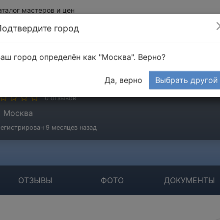
аталог мастеров и цен
Подтвердите город
аш город определён как "Москва". Верно?
ерова Нина
Да, верно
Выбрать другой
стер
0 отзывов
Москва
егистрирован 9 месяцев назад
ОТЗЫВЫ
ФОТО
ДОКУМЕНТЫ