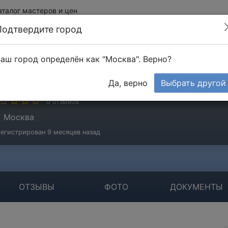
аталог мастеров и цен
Подтвердите город
аш город определён как "Москва". Верно?
ишков Алексей
Да, верно
Выбрать другой
стер
0 отзывов
Москва
егистрирован 9 месяцев назад
ОТЗЫВЫ
ФОТО
ДОКУМЕНТЫ