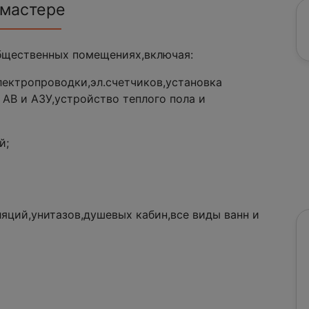
 мастере
общественных помещениях,включая:
ектропроводки,эл.счетчиков,установка
 АВ и АЗУ,устройство теплого пола и
й;
яций,унитазов,душевых кабин,все виды ванн и