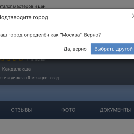
аталог мастеров и цен
Подтвердите город
аш город определён как "Москва". Верно?
лексей
Да, верно
Выбрать другой
стер
0 отзывов
Кандалакша
егистрирован 9 месяцев назад
ОТЗЫВЫ
ФОТО
ДОКУМЕНТЫ