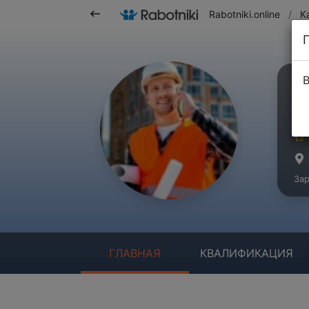
Rabotniki.online
/
К
В
Е
Ма
Зар
ГЛАВНАЯ
КВАЛИФИКАЦИЯ