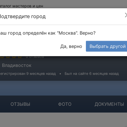
аталог мастеров и цен
Подтвердите город
аш город определён как "Москва". Верно?
вгений
Да, верно
Выбрать другой
стер
0 отзывов
Владивосток
егистрирован 9 месяцев назад
•
Был на сайте 6 месяцев назад
ОТЗЫВЫ
ФОТО
ДОКУМЕНТЫ