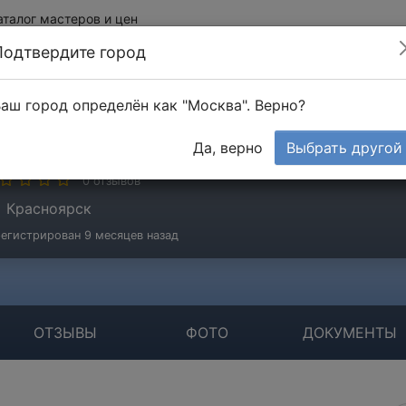
аталог мастеров и цен
Подтвердите город
аш город определён как "Москва". Верно?
ахматулоев Шамс
Да, верно
Выбрать другой
стер
0 отзывов
Красноярск
егистрирован 9 месяцев назад
ОТЗЫВЫ
ФОТО
ДОКУМЕНТЫ