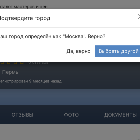
аталог мастеров и цен
Подтвердите город
аш город определён как "Москва". Верно?
ега
Да, верно
Выбрать другой
стер
0 отзывов
Пермь
егистрирован 9 месяцев назад
ОТЗЫВЫ
ФОТО
ДОКУМЕНТЫ