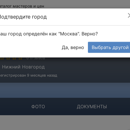
аталог мастеров и цен
Подтвердите город
аш город определён как "Москва". Верно?
ОО "ДИМКАТ"
Да, верно
Выбрать другой
мпания
0 отзывов
Нижний Новгород
егистрирован 9 месяцев назад
ФОТО
ДОКУМЕНТЫ