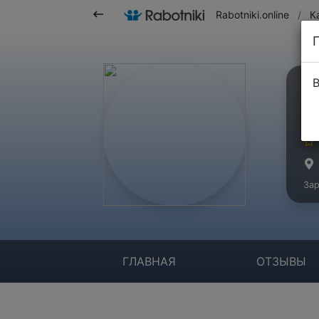
Rabotniki.online
/
К
В
О
Ко
Зар
ГЛАВНАЯ
ОТЗЫВЫ