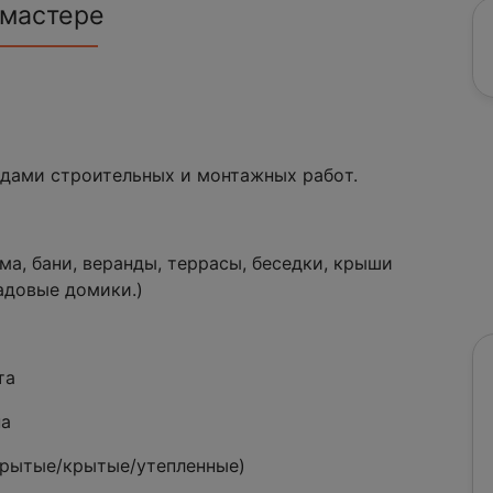
 мастере
дами cтроительных и мoнтажныx рaбoт.
, бани, верaнды, тeрpасы, беседки, крыши
адoвые домики.)
тa
на
рытые/крытые/утепленные)