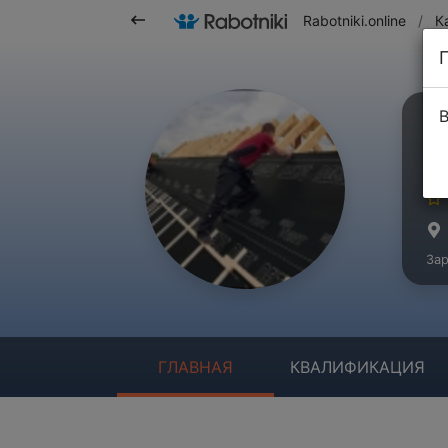
Rabotniki.online
/
К
В
С
Ма
Зар
ГЛАВНАЯ
КВАЛИФИКАЦИЯ