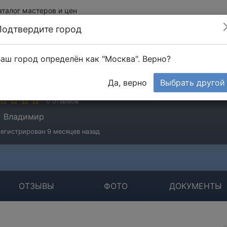
аталог мастеров и цен
Подтвердите город
аш город определён как "Москва". Верно?
мирнов Станислав
Да, верно
Выбрать другой
стер
0 отзывов
Владимир
егистрирован 9 месяцев назад
ОТЗЫВЫ
ФОТО
ДОКУМЕНТЫ