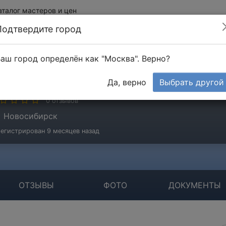
аталог мастеров и цен
Подтвердите город
аш город определён как "Москва". Верно?
щенко Сергей
Да, верно
Выбрать другой
стер
0 отзывов
Новосибирск
егистрирован 9 месяцев назад
ОТЗЫВЫ
ФОТО
ДОКУМЕНТЫ