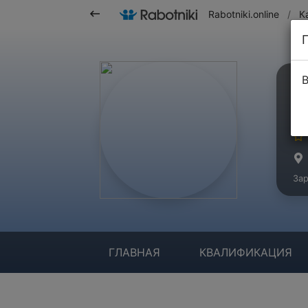
Rabotniki.online
/
К
В
Ю
Ма
Зар
ГЛАВНАЯ
КВАЛИФИКАЦИЯ