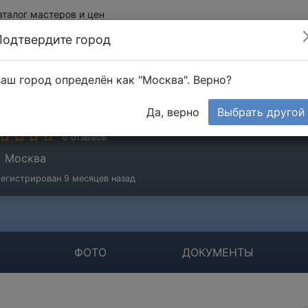
аталог мастеров и цен
Подтвердите город
аш город определён как "Москва". Верно?
ОО "АЛЬПЛИДЕР"
Да, верно
Выбрать другой
мпания
0 отзывов
Москва
егистрирован 9 месяцев назад
ФОТО
ДОКУМЕНТЫ