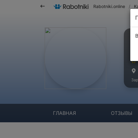
Rabotniki.online
/
К
В
О
Ко
Зар
ГЛАВНАЯ
ОТЗЫВЫ