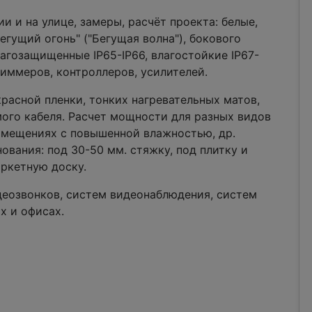
 и на улице, замеры, расчёт проекта: белые,
егущий огонь" ("Бегущая волна"), бокового
лагозащищенные IP65-IP66, влагостойкие IP67-
диммеров, контроллеров, усилителей.
расной пленки, тонких нагревательных матов,
мого кабеля. Расчет мощности для разных видов
помещениях с повышенной влажностью, др.
ования: под 30-50 мм. стяжку, под плитку и
аркетную доску.
деозвонков, систем видеонаблюдения, систем
х и офисах.