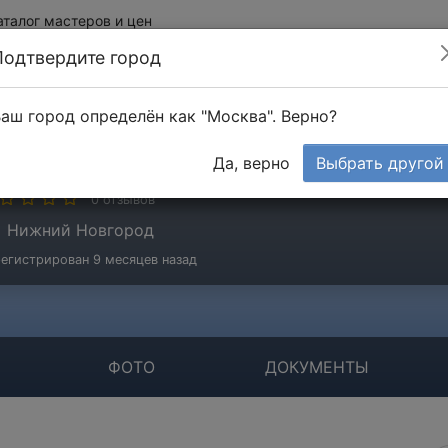
аталог мастеров и цен
Подтвердите город
аш город определён как "Москва". Верно?
ОО "ЭмиСБ"
Да, верно
Выбрать другой
мпания
0 отзывов
Нижний Новгород
егистрирован 9 месяцев назад
ФОТО
ДОКУМЕНТЫ