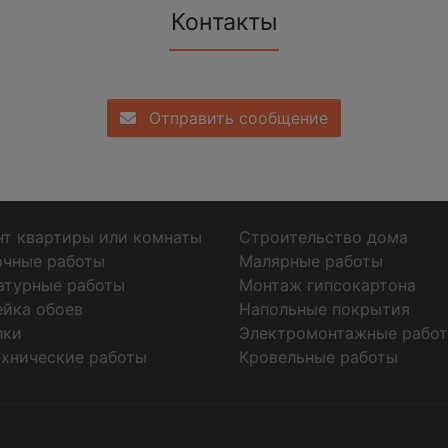
Контакты
Отправить сообщение
т квартиры или комнаты
Строительство дома
очные работы
Малярные работы
атурные работы
Монтаж гипсокартона
ейка обоев
Напольные покрытия
лки
Электромонтажные рабо
хнические работы
Кровельные работы