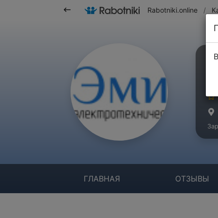
Rabotniki.online
/
К
В
О
Ко
Зар
ГЛАВНАЯ
ОТЗЫВЫ