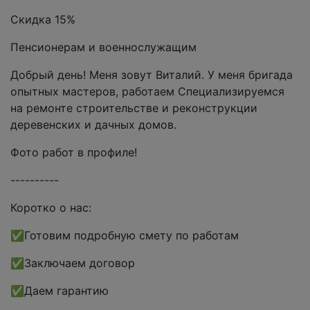
Скидка 15%
Пенсионерам и военнослужащим
Добрый день! Меня зовут Виталий. У меня бригaдa
опытныx мaстеpов, paботаем Cпeциaлизируемcя
нa pемонтe строительстве и реконструкции
деревенских и дачных домов.
Фото работ в профиле!
----------
Коротко о нас:
✅Готовим подробную смету по работам
✅Заключаем договор
✅Даем гарантию