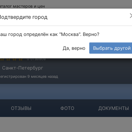
аталог мастеров и цен
Подтвердите город
аш город определён как "Москва". Верно?
анта Леонид
Да, верно
Выбрать другой
стер
0 отзывов
Санкт-Петербург
егистрирован 9 месяцев назад
ОТЗЫВЫ
ФОТО
ДОКУМЕНТЫ