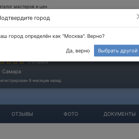
аталог мастеров и цен
Подтвердите город
аш город определён как "Москва". Верно?
ремеев Денис
Да, верно
Выбрать другой
стер
0 отзывов
Самара
егистрирован 9 месяцев назад
ОТЗЫВЫ
ФОТО
ДОКУМЕНТЫ