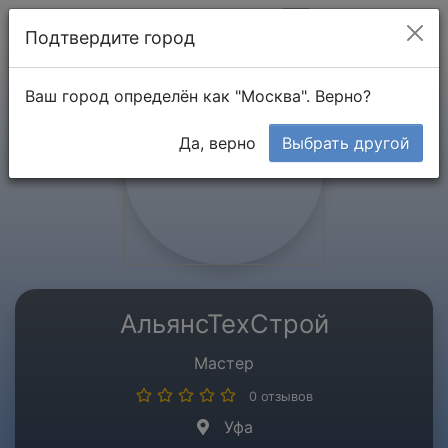
Мой кабинет
Подтвердите город
Ваш город определён как "Москва". Верно?
Да, верно
Выбрать другой
АльянсТехСтрой
Мастер
0 отзывов
Уфа