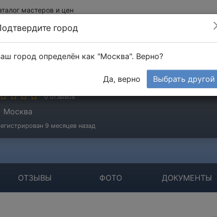
аталог мастеров и цен
Подтвердите город
аш город определён как "Москва". Верно?
ончаров Алесандр
Да, верно
Выбрать другой
стер
0 отзывов
Москва
егистрирован 9 месяцев назад
ОТЗЫВЫ
ФОТО
ДОКУМЕНТЫ