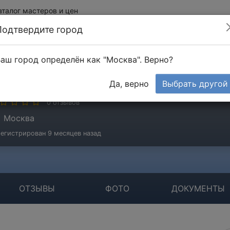
аталог мастеров и цен
Подтвердите город
аш город определён как "Москва". Верно?
етров Андрей
Да, верно
Выбрать другой
стер
0 отзывов
Москва
егистрирован 9 месяцев назад
ОТЗЫВЫ
ФОТО
ДОКУМЕНТЫ