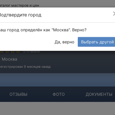
аталог мастеров и цен
Подтвердите город
аш город определён как "Москва". Верно?
осеенок Эдуард
Да, верно
Выбрать другой
стер
0 отзывов
Москва
егистрирован 9 месяцев назад
ОТЗЫВЫ
ФОТО
ДОКУМЕНТЫ