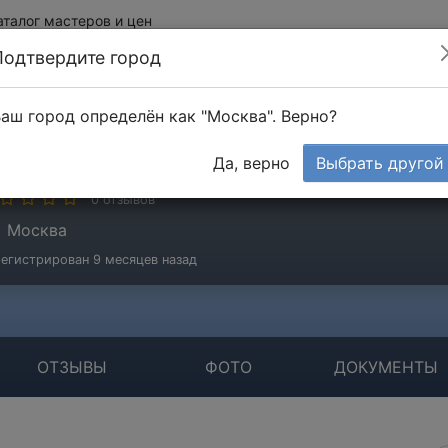
аталог мастеров и цен
Подтвердите город
аш город определён как "Москва". Верно?
ладимир
Да, верно
Выбрать другой
стер
0 отзывов
Москва
егистрирован 9 месяцев назад
ОТЗЫВЫ
ФОТО
ДОКУМЕНТЫ