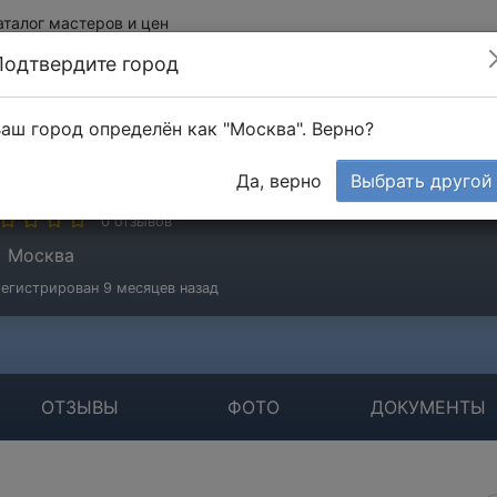
аталог мастеров и цен
Подтвердите город
аш город определён как "Москва". Верно?
ртем Ярмеев
Да, верно
Выбрать другой
стер
0 отзывов
Москва
егистрирован 9 месяцев назад
ОТЗЫВЫ
ФОТО
ДОКУМЕНТЫ