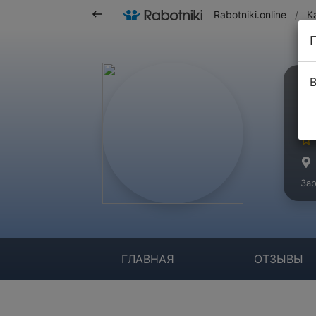
Rabotniki.online
/
К
В
О
Ко
Зар
ГЛАВНАЯ
ОТЗЫВЫ