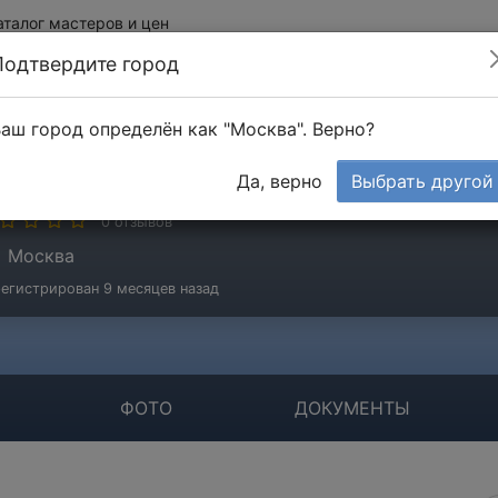
аталог мастеров и цен
Подтвердите город
аш город определён как "Москва". Верно?
ОО "Тут Удобно"
Да, верно
Выбрать другой
мпания
0 отзывов
Москва
егистрирован 9 месяцев назад
ФОТО
ДОКУМЕНТЫ