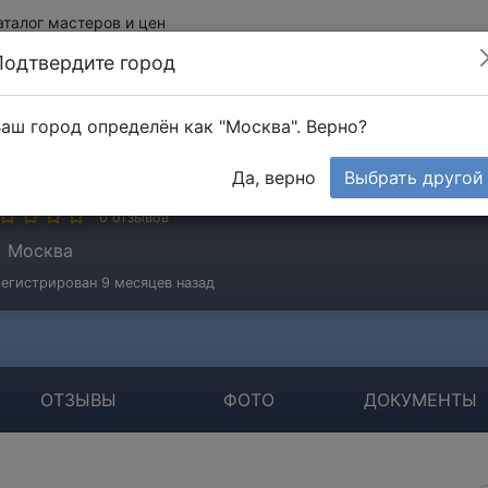
аталог мастеров и цен
Подтвердите город
аш город определён как "Москва". Верно?
енежкин Михаил
Да, верно
Выбрать другой
стер
0 отзывов
Москва
егистрирован 9 месяцев назад
ОТЗЫВЫ
ФОТО
ДОКУМЕНТЫ