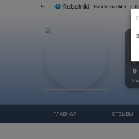
Rabotniki.online
/
К
В
О
Ко
Зар
ГЛАВНАЯ
ОТЗЫВЫ