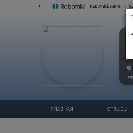
Rabotniki.online
/
К
В
О
Ко
Зар
ГЛАВНАЯ
ОТЗЫВЫ