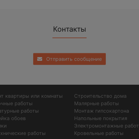
Контакты
Отправить сообщение
т квартиры или комнаты
Строительство дома
очные работы
Малярные работы
атурные работы
Монтаж гипсокартона
ейка обоев
Напольные покрытия
лки
Электромонтажные рабо
хнические работы
Кровельные работы