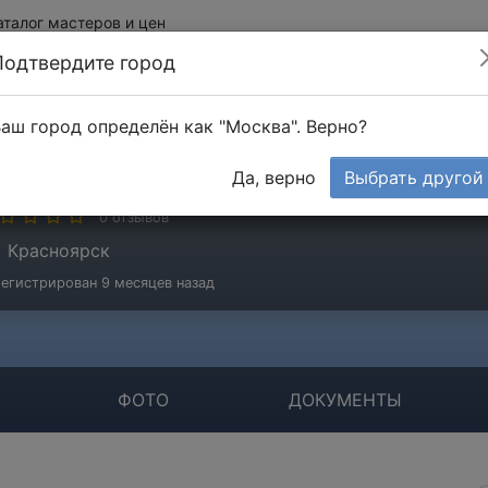
аталог мастеров и цен
Подтвердите город
аш город определён как "Москва". Верно?
ОО «Промышленные полы»
Да, верно
Выбрать другой
мпания
0 отзывов
Красноярск
егистрирован 9 месяцев назад
ФОТО
ДОКУМЕНТЫ