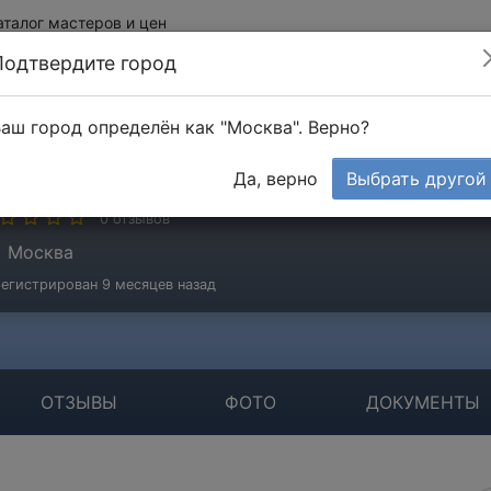
аталог мастеров и цен
Подтвердите город
аш город определён как "Москва". Верно?
вецов Сергей
Да, верно
Выбрать другой
стер
0 отзывов
Москва
егистрирован 9 месяцев назад
ОТЗЫВЫ
ФОТО
ДОКУМЕНТЫ