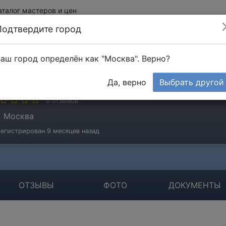
аталог мастеров и цен
Подтвердите город
аш город определён как "Москва". Верно?
рубачев Михаил
Да, верно
Выбрать другой
стер
0 отзывов
Москва
егистрирован 9 месяцев назад
ОТЗЫВЫ
ФОТО
ДОКУМЕНТЫ