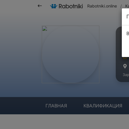
Rabotniki.online
/
К
В
И
Ма
Зар
ГЛАВНАЯ
КВАЛИФИКАЦИЯ