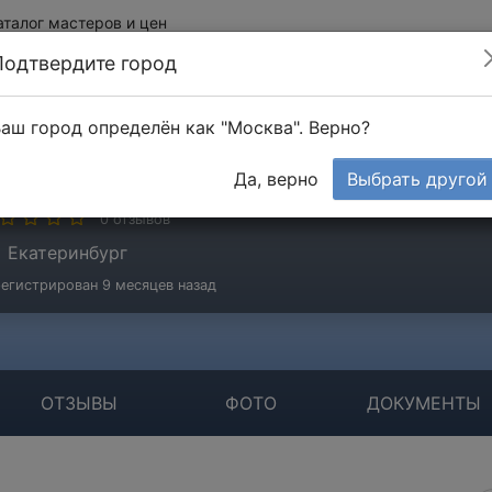
аталог мастеров и цен
Подтвердите город
аш город определён как "Москва". Верно?
сполнитель №301043
Да, верно
Выбрать другой
стер
0 отзывов
Екатеринбург
егистрирован 9 месяцев назад
ОТЗЫВЫ
ФОТО
ДОКУМЕНТЫ