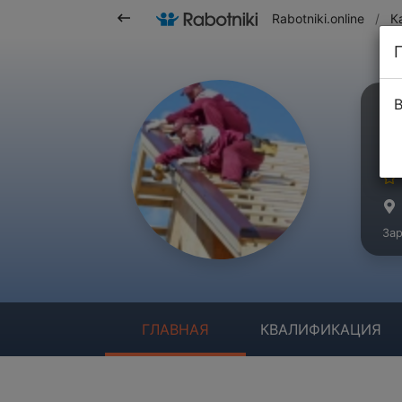
Rabotniki.online
/
К
В
С
Ма
Зар
ГЛАВНАЯ
КВАЛИФИКАЦИЯ