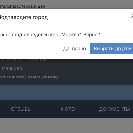
аталог мастеров и цен
Подтвердите город
аш город определён как "Москва". Верно?
орокин Алексей
Да, верно
Выбрать другой
стер
0 отзывов
Иваново
егистрирован 9 месяцев назад
ОТЗЫВЫ
ФОТО
ДОКУМЕНТЫ