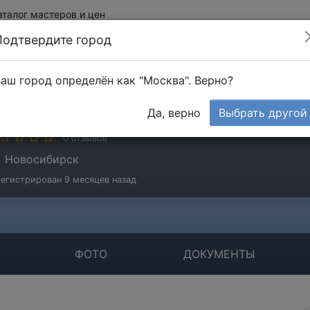
аталог мастеров и цен
Подтвердите город
аш город определён как "Москва". Верно?
ОО "РЕГИОНАГРОСТРОЙ"
Да, верно
Выбрать другой
мпания
0 отзывов
Новосибирск
егистрирован 9 месяцев назад
ФОТО
ДОКУМЕНТЫ