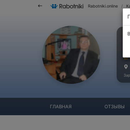
Rabotniki.online
/
К
В
О
Ко
Зар
ГЛАВНАЯ
ОТЗЫВЫ