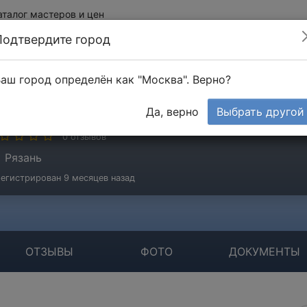
аталог мастеров и цен
Подтвердите город
аш город определён как "Москва". Верно?
анилов Евгений
Да, верно
Выбрать другой
стер
0 отзывов
Рязань
егистрирован 9 месяцев назад
ОТЗЫВЫ
ФОТО
ДОКУМЕНТЫ